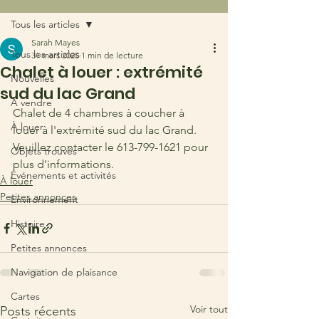
Tous les articles
Sarah Mayes
Tous les articles
31 mars 2025
1 min de lecture
Chalet à louer : extrémité
Nouvelles
sud du lac Grand
À vendre
Chalet de 4 chambres à coucher à 
À louer
louer à l'extrémité sud du lac Grand. 
Veuillez contacter le 613-799-1621 pour 
Objets trouvés
plus d'informations.
Événements et activités
À louer
Petites annonces
Environnement
Histoire
Petites annonces
Navigation de plaisance
Cartes
Voir tout
Posts récents