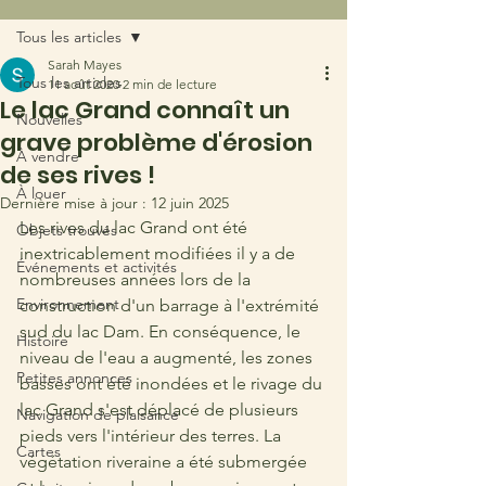
Tous les articles
Sarah Mayes
Tous les articles
11 août 2020
2 min de lecture
Le lac Grand connaît un
Nouvelles
grave problème d'érosion
À vendre
de ses rives !
À louer
Dernière mise à jour :
12 juin 2025
Les rives du lac Grand ont été 
Objets trouvés
inextricablement modifiées il y a de 
Événements et activités
nombreuses années lors de la 
Environnement
construction d'un barrage à l'extrémité 
sud du lac Dam. En conséquence, le 
Histoire
niveau de l'eau a augmenté, les zones 
Petites annonces
basses ont été inondées et le rivage du 
lac Grand s'est déplacé de plusieurs 
Navigation de plaisance
pieds vers l'intérieur des terres. La 
Cartes
végétation riveraine a été submergée 