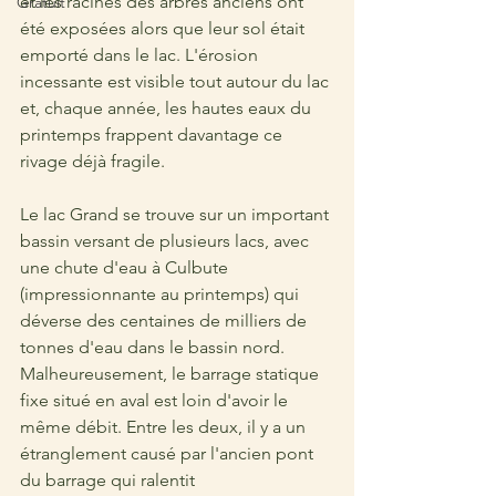
et les racines des arbres anciens ont 
Gratuit
été exposées alors que leur sol était 
emporté dans le lac. L'érosion 
incessante est visible tout autour du lac 
et, chaque année, les hautes eaux du 
printemps frappent davantage ce 
rivage déjà fragile.
Le lac Grand se trouve sur un important 
bassin versant de plusieurs lacs, avec 
une chute d'eau à Culbute 
(impressionnante au printemps) qui 
déverse des centaines de milliers de 
tonnes d'eau dans le bassin nord. 
Malheureusement, le barrage statique 
fixe situé en aval est loin d'avoir le 
même débit. Entre les deux, il y a un 
étranglement causé par l'ancien pont 
du barrage qui ralentit 