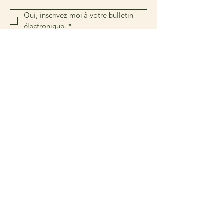
Oui, inscrivez-moi à votre bulletin 
électronique.
*
Inscrivez-moi !
Liens rapides
À propos
Rejoignez-nous
Nouvelles
Événements et activités
Petites annonces