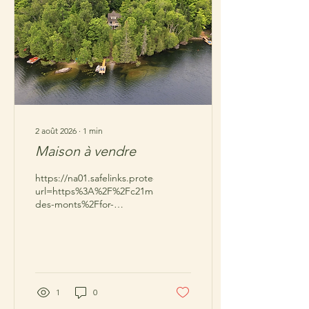
2 août 2026
∙
1
min
Maison à vendre
https://na01.safelinks.protection.outlook.com/?
url=https%3A%2F%2Fc21macintyre.com%2Flistings%2Foutaouai
des-monts%2Ffor-
sale%2F14464213%2F&data=05%7C02%7C%7Cad8c98a474024c
1
0