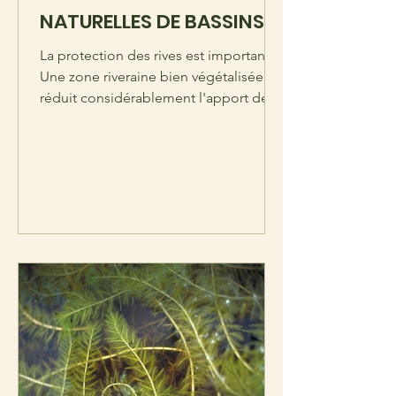
NATURELLES DE BASSINS
VERSANTS CANADA -
La protection des rives est importante.
PROLONGATION DE LA
Une zone riveraine bien végétalisée
réduit considérablement l'apport de
DATE LIMITE
sédiments et de phosphore...