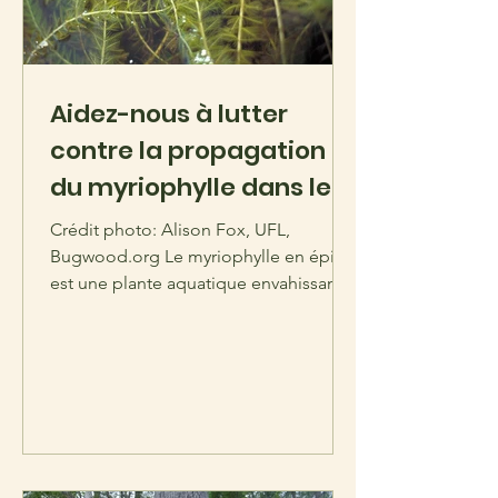
Aidez-nous à lutter
contre la propagation
du myriophylle dans le
lac Grand
Crédit photo: Alison Fox, UFL,
Bugwood.org Le myriophylle en épi
est une plante aquatique envahissante
originaire d'Europe, d'Asie et...