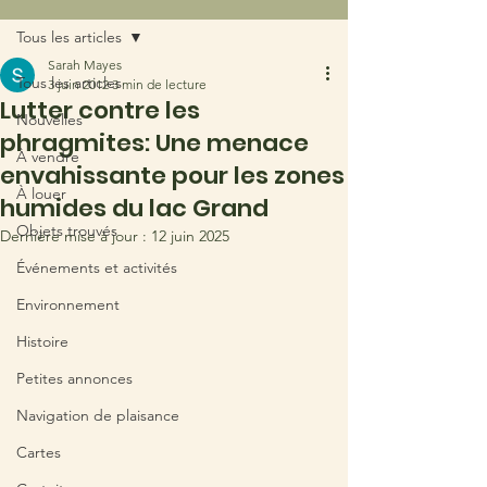
Tous les articles
Sarah Mayes
Tous les articles
3 juin 2012
3 min de lecture
Lutter contre les
Nouvelles
phragmites: Une menace
À vendre
envahissante pour les zones
À louer
humides du lac Grand
Objets trouvés
Dernière mise à jour :
12 juin 2025
Événements et activités
Environnement
Histoire
Petites annonces
Navigation de plaisance
Cartes