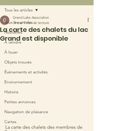
Tous les articles
Grand Lake Association
Tous les articles
31 mai
1 min de lecture
La carte des chalets du lac
Nouvelles
Grand est disponible
À vendre
À louer
Objets trouvés
Événements et activités
Environnement
Histoire
Petites annonces
Navigation de plaisance
Cartes
La carte des chalets des membres de 