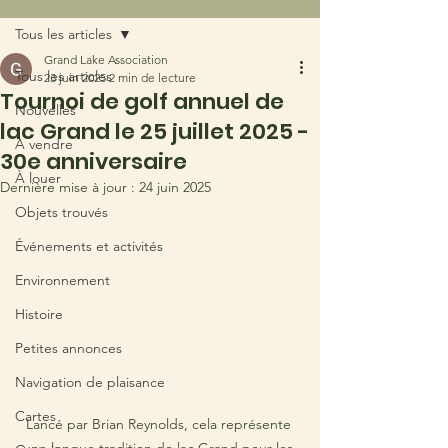
Tous les articles
Grand Lake Association
Tous les articles
23 juin 2025
2 min de lecture
Tournoi de golf annuel de
Nouvelles
lac Grand le 25 juillet 2025 -
À vendre
30e anniversaire
À louer
Dernière mise à jour :
24 juin 2025
Objets trouvés
Événements et activités
Environnement
Histoire
Petites annonces
Navigation de plaisance
Cartes
Lancé par Brian Reynolds, cela représente 