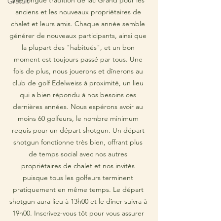
une longue tradition de lac Grand pour les 
Gratuit
anciens et les nouveaux propriétaires de 
chalet et leurs amis. Chaque année semble 
générer de nouveaux participants, ainsi que 
la plupart des "habitués", et un bon 
moment est toujours passé par tous. Une 
fois de plus, nous jouerons et dînerons au 
club de golf Edelweiss à proximité, un lieu 
qui a bien répondu à nos besoins ces 
dernières années. Nous espérons avoir au 
moins 60 golfeurs, le nombre minimum 
requis pour un départ shotgun. Un départ 
shotgun fonctionne très bien, offrant plus 
de temps social avec nos autres 
propriétaires de chalet et nos invités 
puisque tous les golfeurs terminent 
pratiquement en même temps. Le départ 
shotgun aura lieu à 13h00 et le dîner suivra à 
19h00. Inscrivez-vous tôt pour vous assurer 